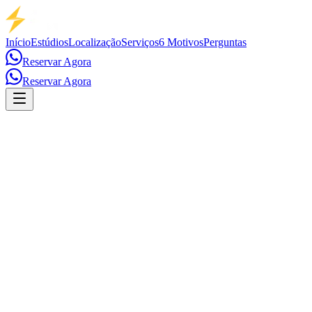
Início
Estúdios
Localização
Serviços
6 Motivos
Perguntas
Reservar Agora
Reservar Agora
Trânsito Inteligente
Deslocamento ágil através das principais avenidas da cidade.