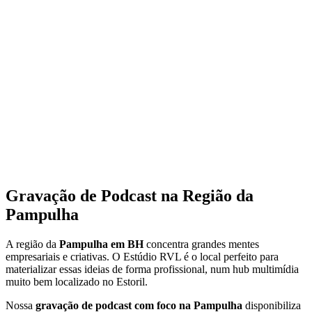
Padrão Elite
Ambiente de gravação focado em gerar máxima autoridade para o
seu nome.
Ponto de Acesso a partir da Pampulha
A melhor estrutura para quem busca alta performance e facilidade 
acesso.
Gravação de Podcast na Região da
Pampulha
A região da
Pampulha em BH
concentra grandes mentes
empresariais e criativas. O Estúdio RVL é o local perfeito para
materializar essas ideias de forma profissional, num hub multimídia
muito bem localizado no Estoril.
Nossa
gravação de podcast com foco na Pampulha
disponibiliza